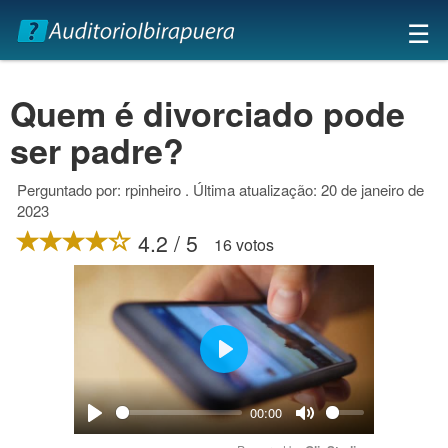
×
☰
Quem é divorciado pode
ser padre?
Perguntado por: rpinheiro . Última atualização: 20 de janeiro de
2023
4.2 / 5
16 votos
Play
00:00
Play
Mute