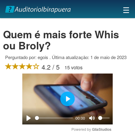
×
☰
Quem é mais forte Whis
ou Broly?
Perguntado por: egois . Última atualização: 1 de maio de 2023
4.2 / 5
15 votos
Play
00:00
Play
Mute
Powered by 
GliaStudios