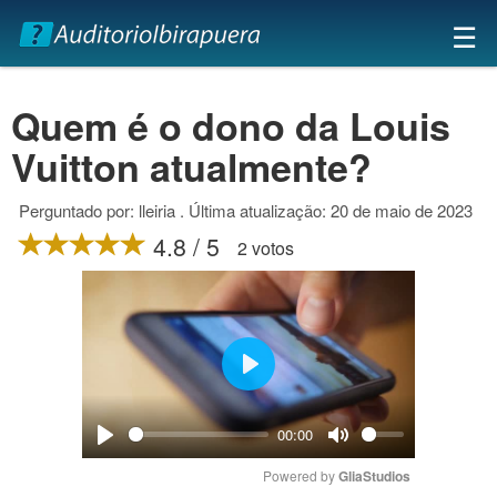
×
☰
Quem é o dono da Louis
Vuitton atualmente?
Perguntado por: lleiria . Última atualização: 20 de maio de 2023
4.8 / 5
2 votos
Play
00:00
Play
Mute
Powered by 
GliaStudios