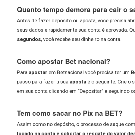
Quanto tempo demora para cair o s
Antes de fazer depósito ou aposta, você precisa abr
seus dados e rapidamente sua conta é aprovada. Qu
segundos
, você recebe seu dinheiro na conta.
Como apostar Bet nacional?
Para
apostar
em Betnacional você precisa ter um
B
passo para fazer a sua
aposta
é o seguinte: Crie o
em sua conta clicando em “Depositar” e seguindo o
Tem como sacar no Pix na BET?
Assim como no depósito, o processo de saque com o
logado na conta e solicitar o resgate do valor de