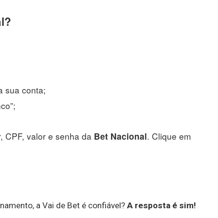
l?
a sua conta;
co”;
, CPF, valor e senha da
. Clique em
Bet Nacional
amento, a Vai de Bet é confiável?
A resposta é sim!