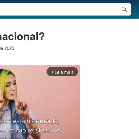
acional?
 de 2023
Leia mais
arrow_forward_ios