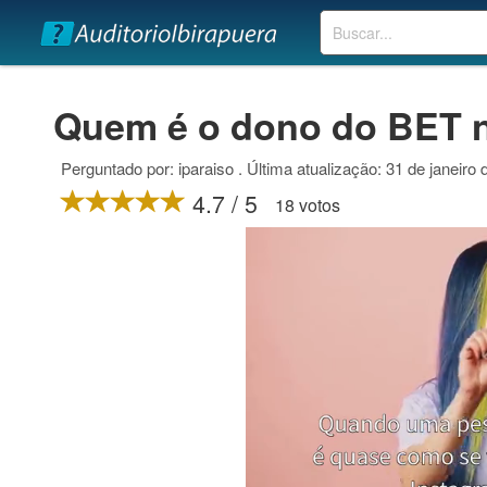
Buscar
Quem é o dono do BET n
Perguntado por: iparaiso . Última atualização: 31 de janeiro
4.7 / 5
18 votos