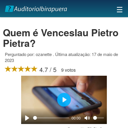
×
☰
Quem é Venceslau Pietro
Pietra?
Perguntado por: ozanette . Última atualização: 17 de maio de
2023
4.7 / 5
9 votos
Play
00:00
Play
Mute