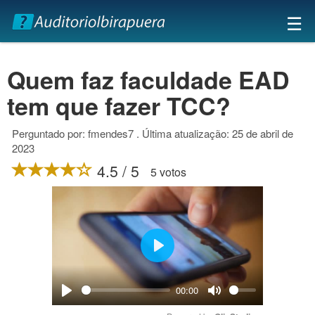
×
☰
Quem faz faculdade EAD
tem que fazer TCC?
Perguntado por: fmendes7 . Última atualização: 25 de abril de
2023
4.5 / 5
5 votos
Play
00:00
Play
Mute