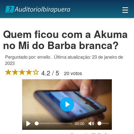
×
☰
Quem ficou com a Akuma
no Mi do Barba branca?
Perguntado por: emello . Última atualização: 23 de janeiro de
2023
4.2 / 5
20 votos
Play
00:00
Play
Mute