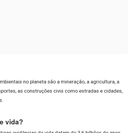
bientais no planeta são a mineração, a agricultura, a
nsportes, as construções civis como estradas e cidades,
s.
e vida?
ntigas evidências de vida datam de 3,6 bilhões de anos