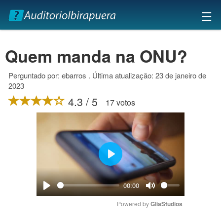
×
☰
Quem manda na ONU?
Perguntado por: ebarros . Última atualização: 23 de janeiro de
2023
4.3 / 5
17 votos
Play
00:00
Play
Mute
Powered by 
GliaStudios