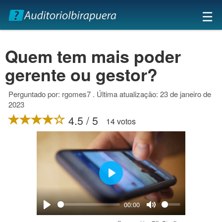
×
☰
Quem tem mais poder
gerente ou gestor?
Perguntado por: rgomes7 . Última atualização: 23 de janeiro de
2023
4.5 / 5
14 votos
Play
00:00
Play
Mute