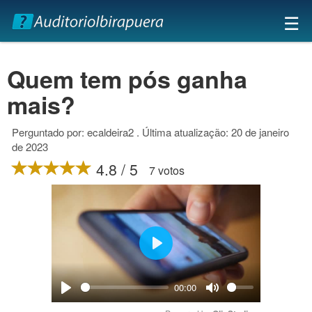
×
☰
Quem tem pós ganha
mais?
Perguntado por: ecaldeira2 . Última atualização: 20 de janeiro
de 2023
4.8 / 5
7 votos
Play
00:00
Play
Mute