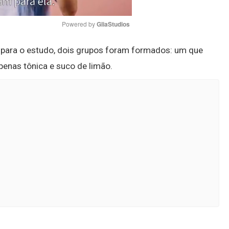
Powered by 
GliaStudios
para o estudo, dois grupos foram formados: um que
Mute
penas tônica e suco de limão.