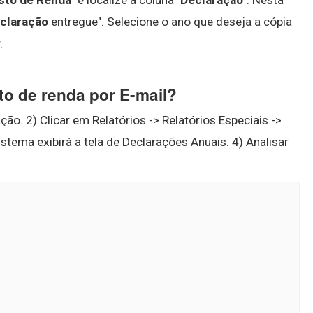
sto de Renda
" e localize a coluna "
Declaração
". Nesta
claração
entregue". Selecione o ano que deseja a cópia
.
o de renda por E-mail?
ão. 2) Clicar em Relatórios -> Relatórios Especiais ->
stema exibirá a tela de Declarações Anuais. 4) Analisar