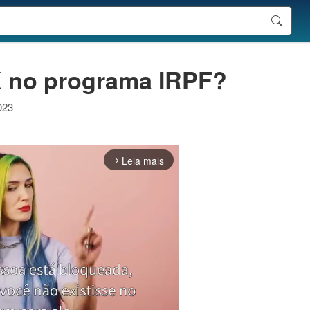
K no programa IRPF?
023
Leia mais
arrow_forward_ios