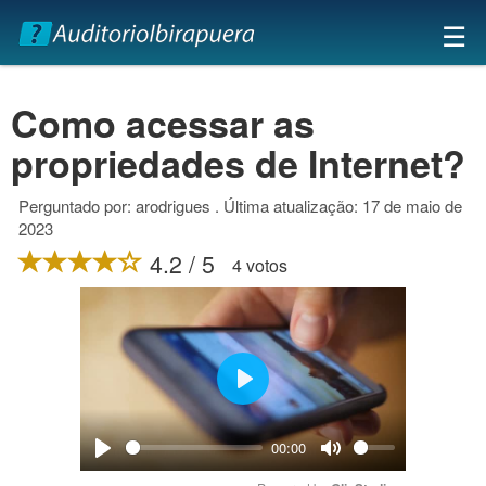
×
☰
Como acessar as
propriedades de Internet?
Perguntado por: arodrigues . Última atualização: 17 de maio de
2023
4.2 / 5
4 votos
Play
00:00
Play
Mute