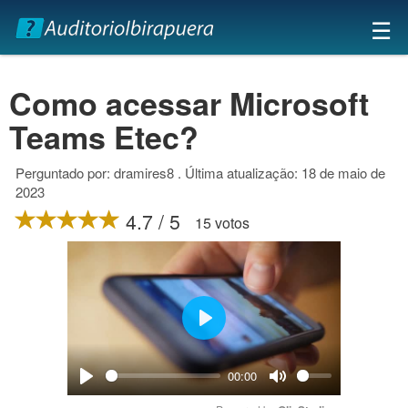
×
☰
Como acessar Microsoft
Teams Etec?
Perguntado por: dramires8 . Última atualização: 18 de maio de
2023
4.7 / 5
15 votos
Play
00:00
Play
Mute