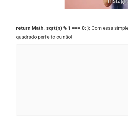
return Math.
sqrt(n) % 1 === 0;
};
Com essa simples
quadrado perfeito ou não!