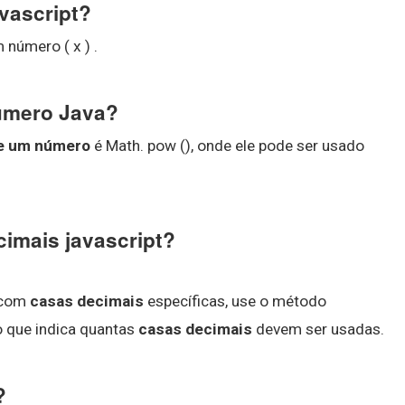
avascript?
 número ( x ) .
úmero Java?
e um número
é Math. pow (), onde ele pode ser usado
imais javascript?
com
casas decimais
específicas, use o método
o que indica quantas
casas decimais
devem ser usadas.
?