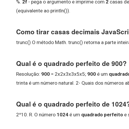
%.
2f
- pega o argumento e imprime com
2
casas dep
(equivalente ao println()).
Como tirar casas decimais JavaScr
trunc() O método Math. trunc() retorna a parte int
Qual é o quadrado perfeito de 900?
Resolução:
900
= 2x2x3x3x5x5;
900
é um
quadrado
trinta é um número natural. 2- Quais dos números 
Qual é o quadrado perfeito de 1024
2^10. R. O número
1024
é um
quadrado perfeito
e 