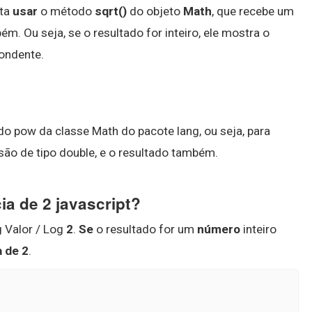
sta
usar
o método
sqrt()
do objeto
Math
, que recebe um
 Ou seja, se o resultado for inteiro, ele mostra o
pondente.
do pow da classe Math do pacote lang, ou seja, para
 são de tipo double, e o resultado também.
a de 2 javascript?
g Valor / Log
2
.
Se
o resultado for um
número
inteiro
 de 2
.