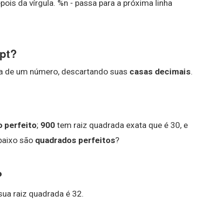
ois da vírgula. %n - passa para a próxima linha
ipt?
eira de um número, descartando suas
casas decimais
.
 perfeito
;
900
tem raiz quadrada exata que é 30, e
abaixo são
quadrados perfeitos
?
?
sua raiz quadrada é 32.