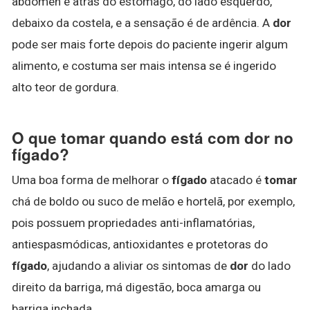
abdômen e atrás do estômago, do lado esquerdo,
debaixo da costela, e a sensação é de ardência. A
dor
pode ser mais forte depois do paciente ingerir algum
alimento, e costuma ser mais intensa se é ingerido
alto teor de gordura.
O que tomar quando está com dor no
fígado?
Uma boa forma de melhorar o
fígado
atacado é
tomar
chá de boldo ou suco de melão e hortelã, por exemplo,
pois possuem propriedades anti-inflamatórias,
antiespasmódicas, antioxidantes e protetoras do
fígado
, ajudando a aliviar os sintomas de
dor
do lado
direito da barriga, má digestão, boca amarga ou
barriga inchada.