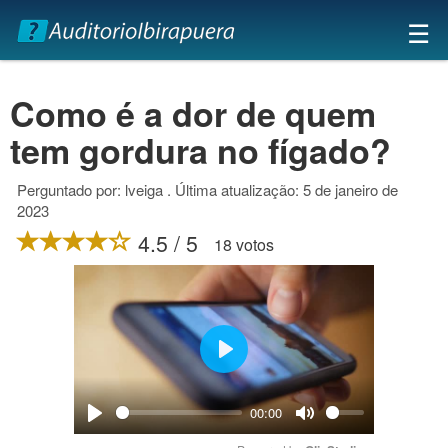
×
☰
Como é a dor de quem
tem gordura no fígado?
Perguntado por: lveiga . Última atualização: 5 de janeiro de
2023
4.5 / 5
18 votos
Play
00:00
Play
Mute