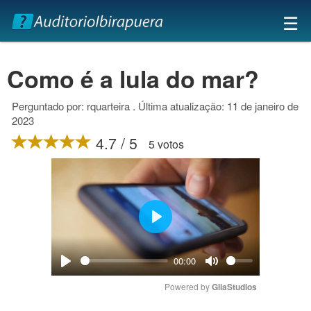
×
☰
Como é a lula do mar?
Perguntado por: rquarteira . Última atualização: 11 de janeiro de
2023
4.7 / 5
5 votos
Play
00:00
Play
Mute
Powered by 
GliaStudios