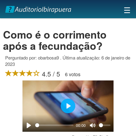
×
☰
Como é o corrimento
após a fecundação?
Perguntado por: obarbosa9 . Última atualização: 6 de janeiro de
2023
4.5 / 5
6 votos
Play
00:00
Play
Mute