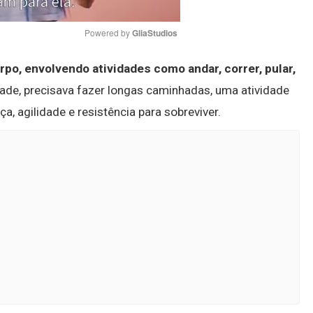
Powered by 
GliaStudios
po, envolvendo atividades como andar, correr, pular,
Mute
ômade, precisava fazer longas caminhadas, uma atividade
a, agilidade e resistência para sobreviver.