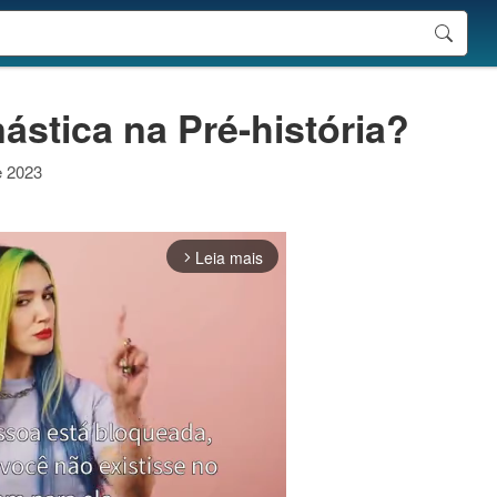
ástica na Pré-história?
e 2023
Leia mais
arrow_forward_ios