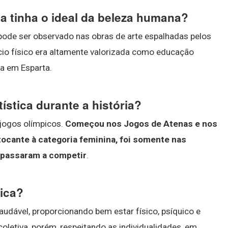
ca tinha o ideal da beleza humana?
pode ser observado nas obras de arte espalhadas pelos
io físico era altamente valorizada como educação
a em Esparta.
ística durante a história?
 jogos olímpicos.
Começou nos Jogos de Atenas e nos
tocante à categoria feminina, foi somente nas
 passaram a competir
.
tica?
audável, proporcionando bem estar físico, psíquico e
oletiva, porém, respeitando as individualidades, em