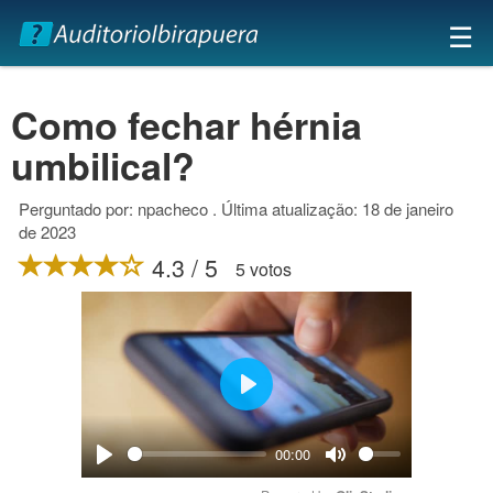
×
☰
Como fechar hérnia
umbilical?
Perguntado por: npacheco . Última atualização: 18 de janeiro
de 2023
4.3 / 5
5 votos
Play
00:00
Play
Mute