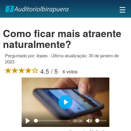
×
☰
Como ficar mais atraente
naturalmente?
Perguntado por: ilopes . Última atualização: 30 de janeiro de
2023
4.5 / 5
6 votos
Play
00:00
Play
Mute