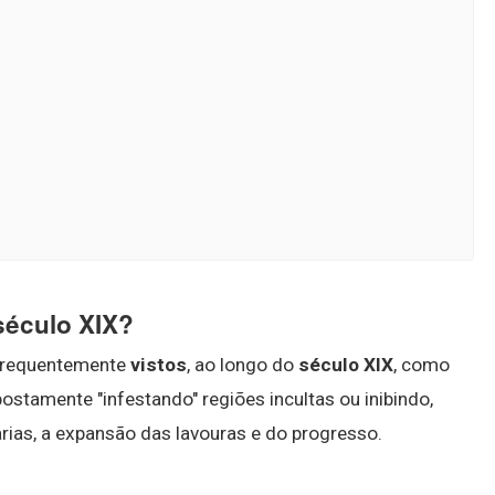
século XIX?
m frequentemente
vistos
, ao longo do
século XIX
, como
stamente "infestando" regiões incultas ou inibindo,
ias, a expansão das lavouras e do progresso.