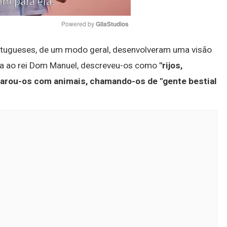
Powered by 
GliaStudios
ortugueses, de um modo geral, desenvolveram uma visão
Mute
rta ao rei Dom Manuel, descreveu-os como
"rijos,
rou-os com animais, chamando-os de "gente bestial