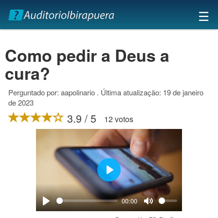
×
☰
Como pedir a Deus a
cura?
Perguntado por: aapolinario . Última atualização: 19 de janeiro
de 2023
3.9 / 5
12 votos
Play
00:00
Play
Mute