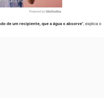
Powered by 
GliaStudios
ndo de um recipiente, que a água o absorve
”, explica o
Mute