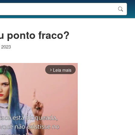
u ponto fraco?
e 2023
Leia mais
arrow_forward_ios