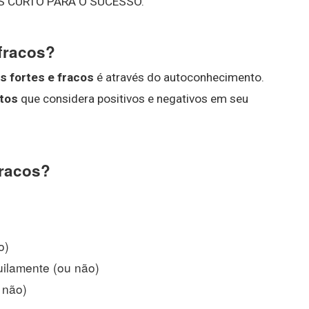
S CURTO PARA O SUCESSO.
fracos?
s fortes e fracos
é através do autoconhecimento.
tos
que considera positivos e negativos em seu
fracos?
o)
uilamente (ou não)
 não)