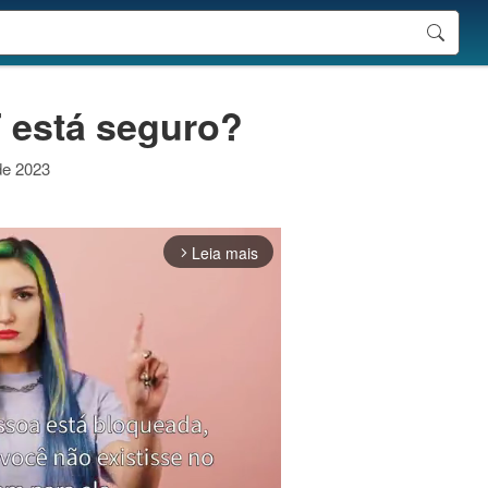
 está seguro?
 de 2023
Leia mais
arrow_forward_ios