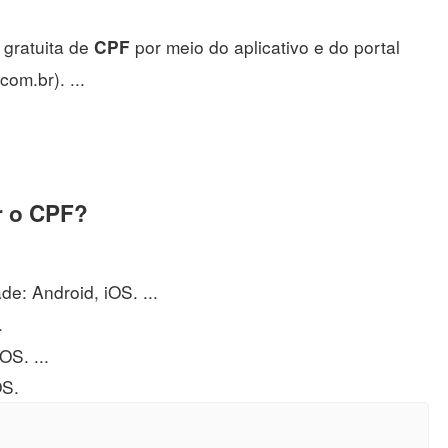
gratuita de
por meio do aplicativo e do portal
CPF
m.br). ...
r o CPF?
e: Android, iOS. ...
.
S. ...
OS.