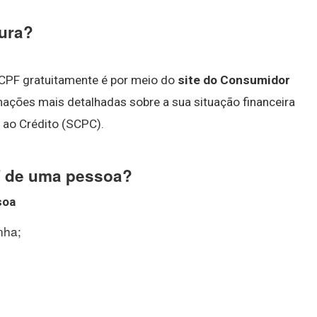
ura?
 CPF gratuitamente é por meio do
site do Consumidor
mações mais detalhadas sobre a sua situação financeira
 ao Crédito (SCPC).
F de uma pessoa?
soa
nha;