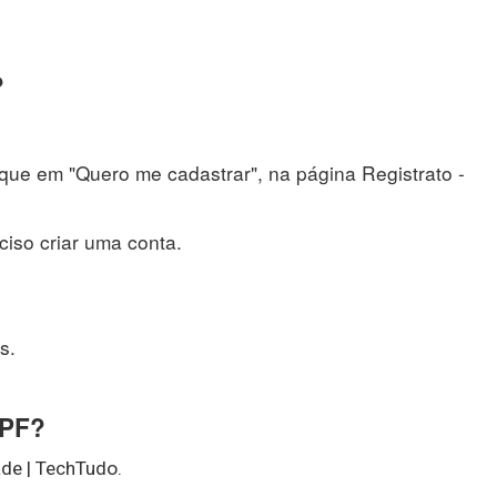
?
clique em "Quero me cadastrar", na página Registrato -
eciso criar uma conta.
s.
CPF?
ade | TechTudo.