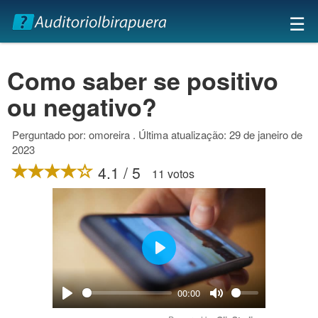
×
☰
Como saber se positivo
ou negativo?
Perguntado por: omoreira . Última atualização: 29 de janeiro de
2023
4.1 / 5
11 votos
Play
00:00
Play
Mute