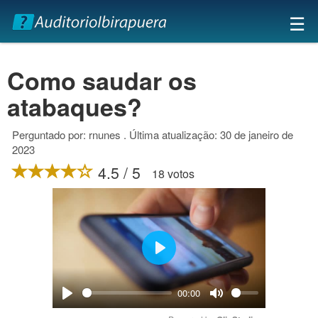
×
☰
Como saudar os
atabaques?
Perguntado por: rnunes . Última atualização: 30 de janeiro de
2023
4.5 / 5
18 votos
Play
00:00
Play
Mute