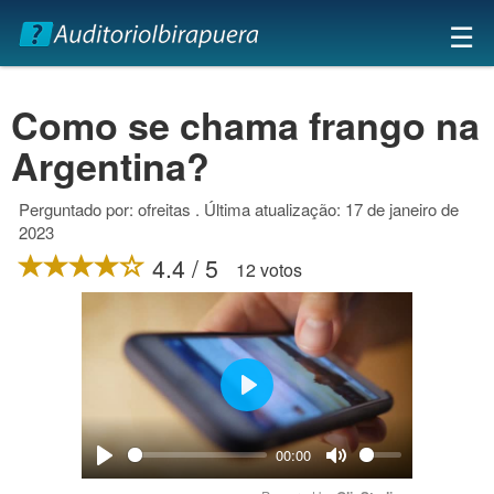
×
☰
Como se chama frango na
Argentina?
Perguntado por: ofreitas . Última atualização: 17 de janeiro de
2023
4.4 / 5
12 votos
Play
00:00
Play
Mute