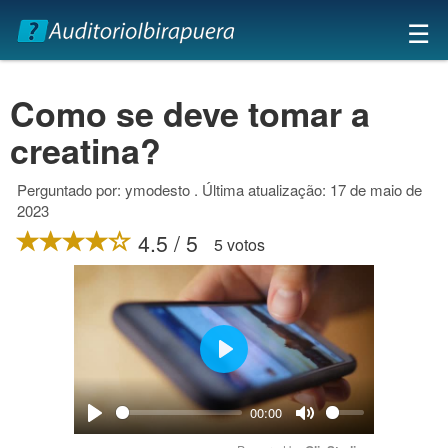
×
☰
Como se deve tomar a
creatina?
Perguntado por: ymodesto . Última atualização: 17 de maio de
2023
4.5 / 5
5 votos
Play
00:00
Play
Mute