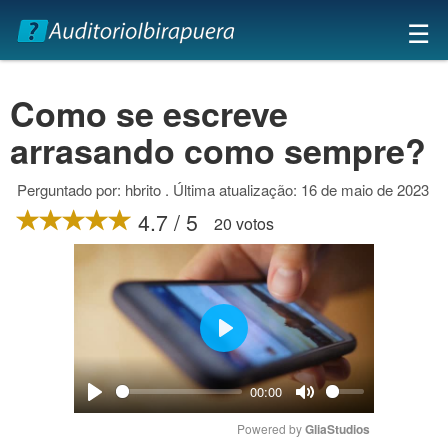
×
☰
Como se escreve
arrasando como sempre?
Perguntado por: hbrito . Última atualização: 16 de maio de 2023
4.7 / 5
20 votos
Play
00:00
Play
Mute
Powered by 
GliaStudios