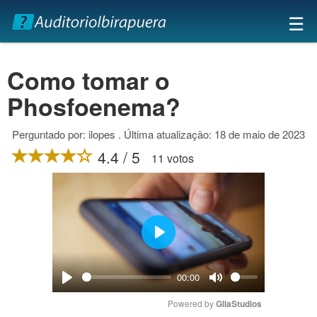
×
☰
Como tomar o
Phosfoenema?
Perguntado por: ilopes . Última atualização: 18 de maio de 2023
4.4 / 5
11 votos
Play
00:00
Play
Mute
Powered by 
GliaStudios