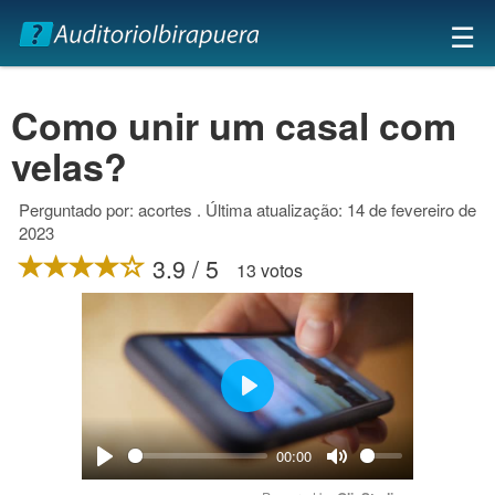
×
☰
Como unir um casal com
velas?
Perguntado por: acortes . Última atualização: 14 de fevereiro de
2023
3.9 / 5
13 votos
Play
00:00
Play
Mute