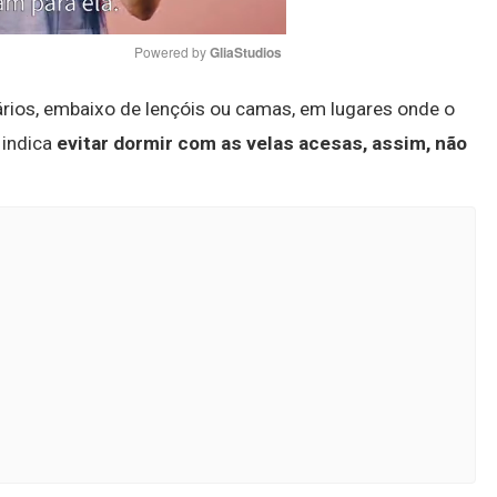
Powered by 
GliaStudios
ários, embaixo de lençóis ou camas, em lugares onde o
Mute
 indica
evitar dormir com as velas acesas, assim, não