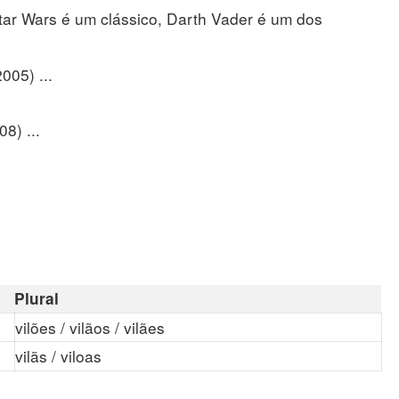
ar Wars é um clássico, Darth Vader é um dos
005) ...
8) ...
Plural
vilões / vilãos / vilães
vilãs / viloas