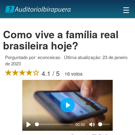
×
☰
Como vive a família real
brasileira hoje?
Perguntado por: econceicao . Última atualização: 23 de janeiro
de 2023
4.1 / 5
16 votos
Play
00:00
Play
Mute