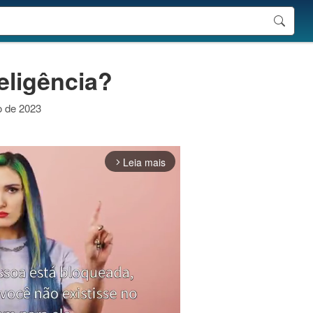
eligência?
o de 2023
Leia mais
arrow_forward_ios