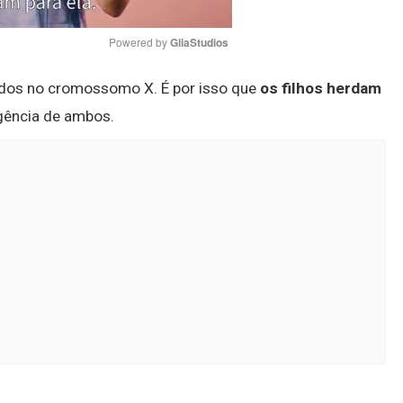
Powered by 
GliaStudios
tidos no cromossomo X. É por isso que
os filhos herdam
Mute
igência de ambos.