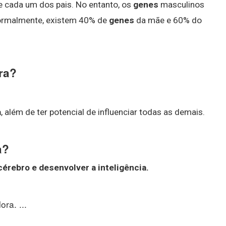
 cada um dos pais. No entanto, os
genes
masculinos
normalmente, existem 40% de
genes
da mãe e 60% do
ara?
a
, além de ter potencial de influenciar todas as demais.
a?
cérebro e desenvolver a inteligência.
ra. ...