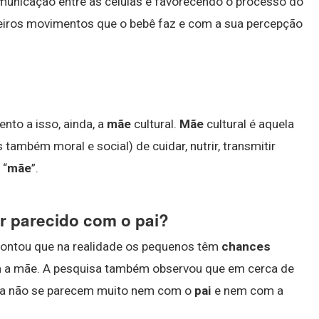
omunicação entre as células e favorecendo o processo do
eiros movimentos que o bebê faz e com a sua percepção
nto a isso, ainda, a
mãe
cultural.
Mãe
cultural é aquela
 também moral e social) de cuidar, nutrir, transmitir
 “
mãe
”.
r parecido com o pai?
pontou que na realidade os pequenos têm
chances
a mãe. A pesquisa também observou que em cerca de
ida não se parecem muito nem com o
pai
e nem com a