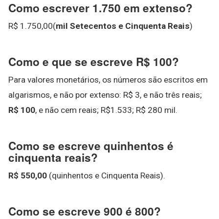
Como escrever 1.750 em extenso?
R$ 1.750,00(
mil Setecentos e Cinquenta Reais
)
Como e que se escreve R$ 100?
Para valores monetários, os números são escritos em
algarismos, e não por extenso: R$ 3, e não três reais;
R$ 100
, e não cem reais; R$1.533; R$ 280 mil.
Como se escreve quinhentos é
cinquenta reais?
R$ 550,00
(quinhentos e Cinquenta Reais).
Como se escreve 900 é 800?