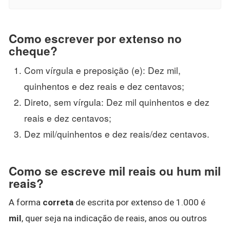
Como escrever por extenso no
cheque?
Com vírgula e preposição (e): Dez mil,
quinhentos e dez reais e dez centavos;
Direto, sem vírgula: Dez mil quinhentos e dez
reais e dez centavos;
Dez mil/quinhentos e dez reais/dez centavos.
Como se escreve mil reais ou hum mil
reais?
A forma
correta
de escrita por extenso de 1.000 é
mil
, quer seja na indicação de reais, anos ou outros