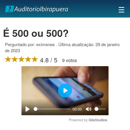
×
☰
É 500 ou 500?
Perguntado por: eximenes . Última atualização: 29 de janeiro
de 2023
4.8 / 5
9 votos
Play
00:00
Play
Mute
Powered by 
GliaStudios