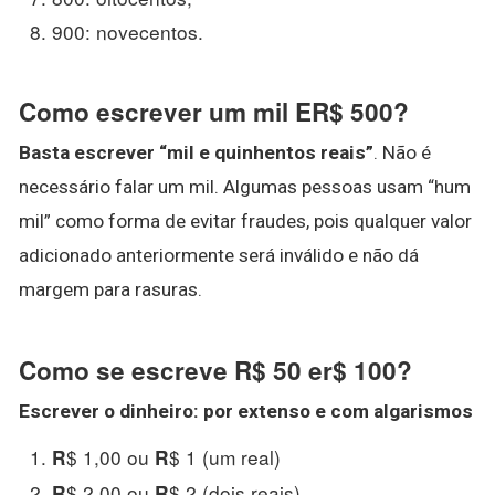
900: novecentos.
Como escrever um mil ER$ 500?
Basta escrever “mil e quinhentos reais”
. Não é
necessário falar um mil. Algumas pessoas usam “hum
mil” como forma de evitar fraudes, pois qualquer valor
adicionado anteriormente será inválido e não dá
margem para rasuras.
Como se escreve R$ 50 er$ 100?
Escrever
o dinheiro: por extenso
e
com algarismos
$ 1,00 ou
$ 1 (um real)
R
R
$ 2,00 ou
$ 2 (dois reais)
R
R