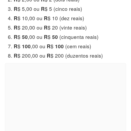
$ 5,00 ou
$ 5 (cinco reais)
R
R
$ 10,00 ou
$ 10 (dez reais)
R
R
$ 20,00 ou
$ 20 (vinte reais)
R
R
$
,00 ou
$
(cinquenta reais)
R
50
R
50
$
,00 ou
$
(cem reais)
R
100
R
100
$ 200,00 ou
$ 200 (duzentos reais)
R
R