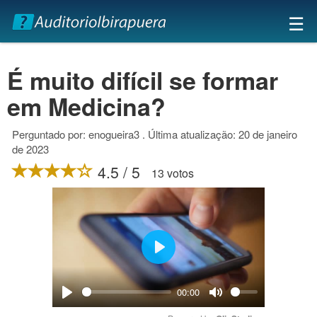
×
☰
É muito difícil se formar
em Medicina?
Perguntado por: enogueira3 . Última atualização: 20 de janeiro
de 2023
4.5 / 5
13 votos
Play
00:00
Play
Mute