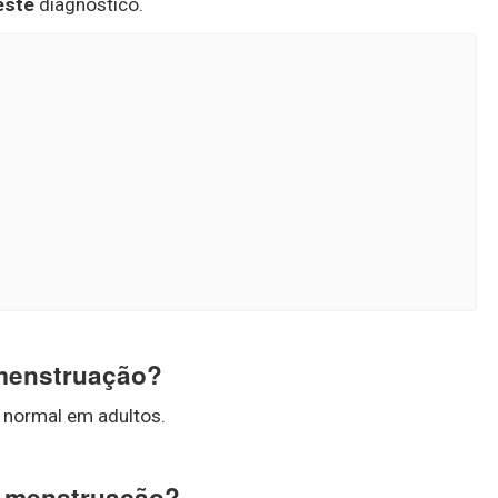
este
diagnóstico.
 menstruação?
a normal em adultos.
 a menstruação?