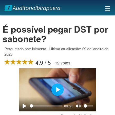
×
☰
É possível pegar DST por
sabonete?
Perguntado por: ipimenta . Última atualização: 29 de janeiro de
2023
4.9 / 5
12 votos
Play
00:00
Play
Mute