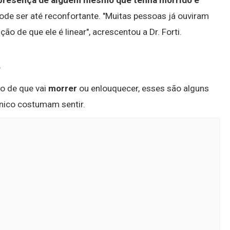
 presença de alguém mesmo que tenha morrido é
ode ser até reconfortante. "Muitas pessoas já ouviram
o de que ele é linear", acrescentou a Dr. Forti.
?
o de que vai
morrer
ou enlouquecer, esses são alguns
ico costumam sentir.