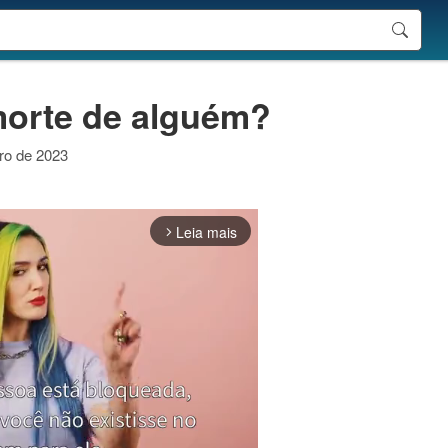
 morte de alguém?
iro de 2023
Leia mais
arrow_forward_ios