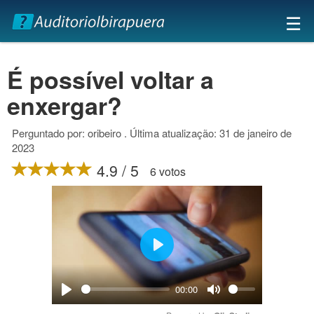
×
☰
É possível voltar a
enxergar?
Perguntado por: oribeiro . Última atualização: 31 de janeiro de
2023
4.9 / 5
6 votos
Play
00:00
Play
Mute