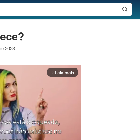
rece?
 de 2023
Leia mais
arrow_forward_ios