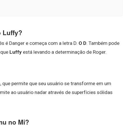
o Luffy?
lês é Danger e começa com a letra D.
O D
. Também pode
 que
Luffy
está levando a determinação de Roger.
o
, que permite que seu usuário se transforme em um
mite ao usuário nadar através de superfícies sólidas
mu no Mi?