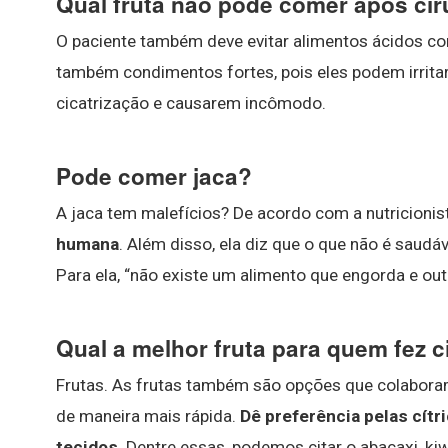
Qual fruta não pode comer após cir
O paciente também deve evitar alimentos ácidos 
também condimentos fortes, pois eles podem irrita
cicatrização e causarem incômodo.
Pode comer jaca?
A jaca tem malefícios? De acordo com a nutricionist
humana
. Além disso, ela diz que o que não é saudá
Para ela, “não existe um alimento que engorda e ou
Qual a melhor fruta para quem fez c
Frutas. As frutas também são opções que colaboram 
de maneira mais rápida.
Dê preferência pelas cít
tecidos
. Dentre essas, podemos citar o abacaxi, kiwi