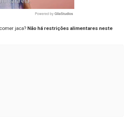
Powered by 
GliaStudios
o comer jaca?
Não há restrições alimentares neste
Mute