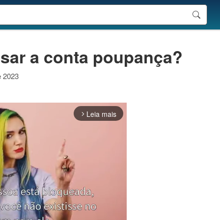
usar a conta poupança?
e 2023
Leia mais
arrow_forward_ios