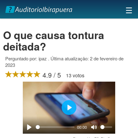
×
☰
O que causa tontura
deitada?
Perguntado por: ipaz . Última atualização: 2 de fevereiro de
2023
4.9 / 5
13 votos
Play
00:00
Play
Mute