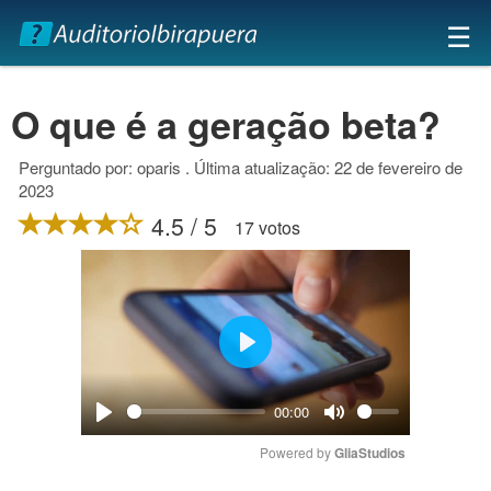
×
☰
O que é a geração beta?
Perguntado por: oparis . Última atualização: 22 de fevereiro de
2023
4.5 / 5
17 votos
Play
00:00
Play
Mute
Powered by 
GliaStudios