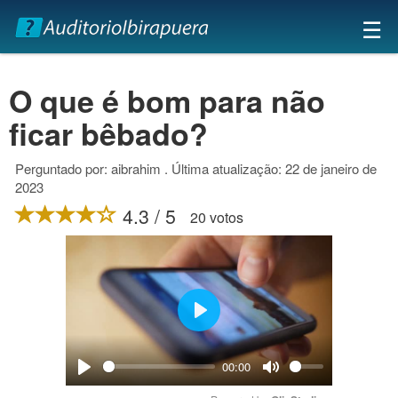
×
☰
O que é bom para não
ficar bêbado?
Perguntado por: aibrahim . Última atualização: 22 de janeiro de
2023
4.3 / 5
20 votos
Play
00:00
Play
Mute